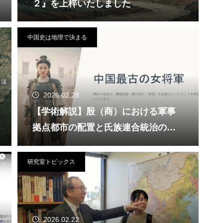
２』を上梓いたしました
中国史は地理で決まる
2026.02.28
【学術解説】殷（商）における軍事
拠点都市の配置と氏族連合統治の構
造分析
研究室トピックス
2026.02.22