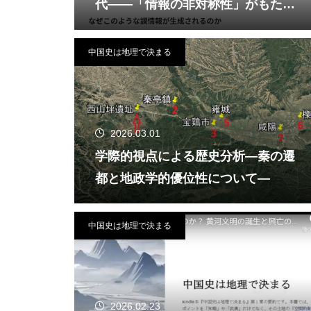
代――「情報の非対称性」がもたら
す逆ハルシネーション現象
中国史は地理で決まる
2026.03.01
学際的視点による歴史分析―秦の遷
都と地政学的優位性について―
中国史は地理で決まる
2026.02.23