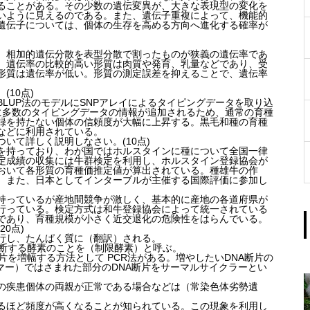
ることがある。その少数の遺伝変異が、大きな表現型の変化を
いように見えるのである。また、遺伝子重複によって、機能的
遺伝子については、個体の生存を高める方向へ進化する確率が
、相加的遺伝分散を表型分散で割ったものが狭義の遺伝率であ
。遺伝率の比較的高い形質は肉質や発育、乳量などであり、受
形質は遺伝率が低い。形質の測定誤差を抑えることで、遺伝率
10点)
P法のモデルにSNPアレイによるタイピングデータを取り込
に多数のタイピングデータの情報が追加されるため、通常の育種
録を持たない個体の信頼度が大幅に上昇する。黒毛和種の育種
などに利用されている。
いて詳しく説明しなさい。(10点)
持っており、わが国ではホルスタインに種について全国一律
定成績の収集には牛群検定を利用し、ホルスタイン登録協会が
おいて各形質の育種価推定値が算出されている。種雄牛の作
。また、日本としてインターブルが主催する国際評価に参加し
っているが産地間競争が激しく、基本的に産地の各道府県が
行っている。検定方式は和牛登録協会によって統一されている
であり、育種規模が小さく近交退化の危険性をはらんでいる。
0点)
移行し、たんぱく質に（翻訳）される。
切断する酵素のことを（制限酵素）と呼ぶ。
片を増幅する方法として PCR法がある。増やしたいDNA断片の
マー）ではさまれた部分のDNA断片をサーマルサイクラーとい
の疾患個体の両親が正常である場合などは（常染色体劣勢遺
るほど頻度が高くなることが知られている。この現象を利用し