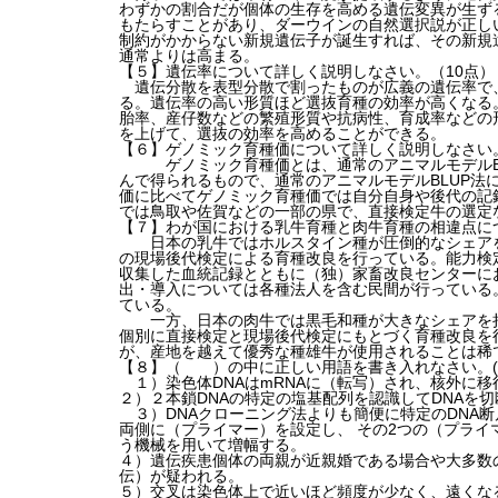
わずかの割合だが個体の生存を高める遺伝変異が生ず
もたらすことがあり、ダーウインの自然選択説が正し
制約がかからない新規遺伝子が誕生すれば、その新規
通常よりは高まる。
【５】遺伝率について詳しく説明しなさい。（10点）
遺伝分散を表型分散で割ったものが広義の遺伝率で
る。遺伝率の高い形質ほど選抜育種の効率が高くなる
胎率、産仔数などの繁殖形質や抗病性、育成率などの
を上げて、選抜の効率を高めることができる。
【６】ゲノミック育種価について詳しく説明しなさい。(
ゲノミック育種価とは、通常のアニマルモデルBLU
んで得られるもので、通常のアニマルモデルBLUP法
価に比べてゲノミック育種価では自分自身や後代の記
では鳥取や佐賀などの一部の県で、直接検定牛の選定
【７】わが国における乳牛育種と肉牛育種の相違点につ
日本の乳牛ではホルスタイン種が圧倒的なシェアを
の現場後代検定による育種改良を行っている。能力検
収集した血統記録とともに（独）家畜改良センターに
出・導入については各種法人を含む民間が行っている
ている。
一方、日本の肉牛では黒毛和種が大きなシェアを持
個別に直接検定と現場後代検定にもとづく育種改良を
が、産地を越えて優秀な種雄牛が使用されることは稀
【８】（ ）の中に正しい用語を書き入れなさい。(2
１）染色体DNAはmRNAに（転写）され、核外に
２）２本鎖DNAの特定の塩基配列を認識してDNAを
３）DNAクローニング法よりも簡便に特定のDNA断
両側に（プライマー）を設定し、 その2つの（プライ
う機械を用いて増幅する。
４）遺伝疾患個体の両親が近親婚である場合や大多数
伝）が疑われる。
５）交叉は染色体上で近いほど頻度が少なく、遠くな