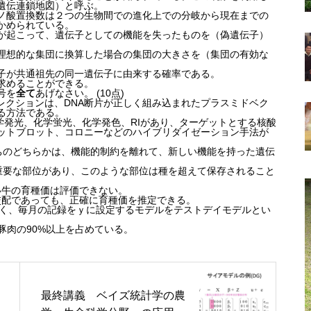
遺伝連鎖地図）と呼ぶ。
ノ酸置換数は２つの生物間での進化上での分岐から現在までの
かめられている。
が起こって、遺伝子としての機能を失ったものを（偽遺伝子）
理想的な集団に換算した場合の集団の大きさを（集団の有効な
子が共通祖先の同一遺伝子に由来する確率である。
求めることができる。
号を
全て
あげなさい。 (10点)
レクションは、DNA断片が正しく組み込まれたプラスミドベク
る方法である。
発光、化学蛍光、化学発色、RIがあり、ターゲットとする核酸
ットブロット、コロニーなどのハイブリダイゼーション手法が
ちのどちらかは、機能的制約を離れて、新しい機能を持った遺伝
重要な部位があり、このような部位は種を超えて保存されること
い牛の育種価は評価できない。
飼料の検
佐賀牛とは
交配であっても、正確に育種価を推定できる。
はなく、毎月の記録をｙに設定するモデルをテストデイモデルとい
豚肉の90%以上を占めている。
最終講義 ベイズ統計学の農