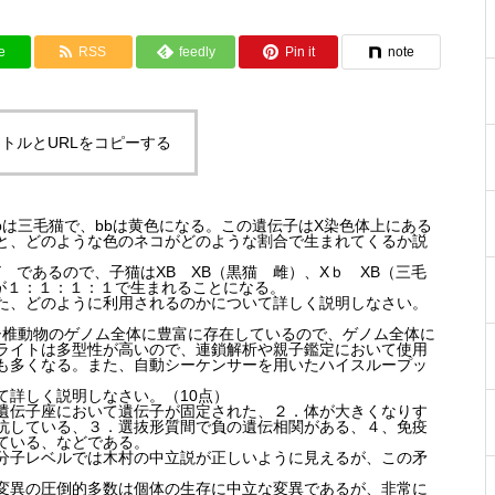
e
RSS
feedly
Pin it
note
トルとURLをコピーする
bは三毛猫で、bbは黄色になる。この遺伝子はX染色体上にある
と、どのような色のネコがどのような割合で生まれてくるか説
 であるので、子猫はXB XB（黒猫 雌）、Xｂ XB（三毛
）が１：１：１：１で生まれることになる。
た、どのように利用されるのかについて詳しく説明しなさい。
脊椎動物のゲノム全体に豊富に存在しているので、ゲノム全体に
ライトは多型性が高いので、連鎖解析や親子鑑定において使用
も多くなる。また、自動シーケンサーを用いたハイスループッ
て詳しく説明しなさい。（10点）
遺伝子座において遺伝子が固定された、２．体が大きくなりす
抗している、３．選抜形質間で負の遺伝相関がある、４、免疫
ている、などである。
分子レベルでは木村の中立説が正しいように見えるが、この矛
変異の圧倒的多数は個体の生存に中立な変異であるが、非常に