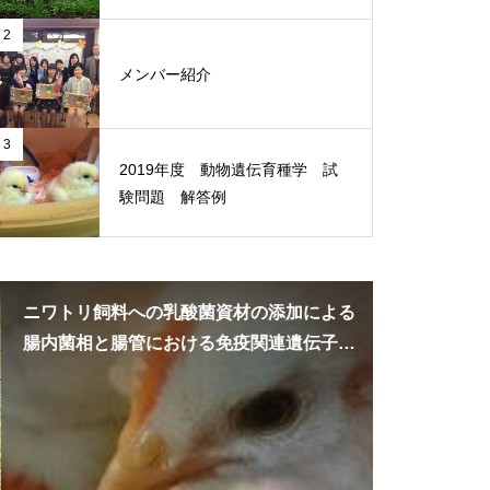
2
メンバー紹介
3
2019年度 動物遺伝育種学 試
験問題 解答例
ニワトリ飼料への乳酸菌資材の添加による
乾燥オリー
腸内菌相と腸管における免疫関連遺伝子の
討
変化についての研究