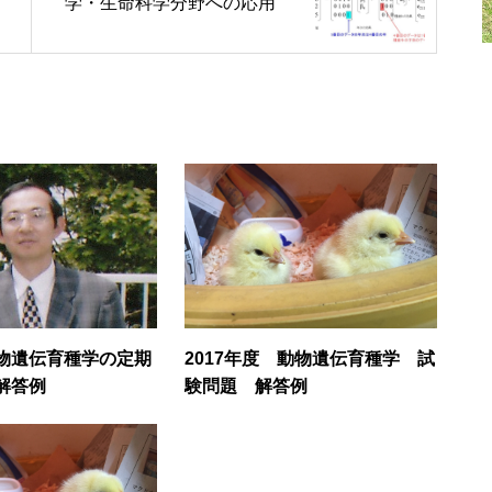
学・生命科学分野への応用
物遺伝育種学の定期
2017年度 動物遺伝育種学 試
解答例
験問題 解答例