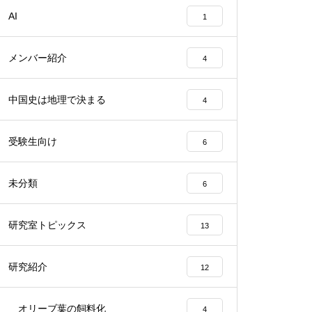
AI
1
メンバー紹介
4
中国史は地理で決まる
4
受験生向け
6
未分類
6
研究室トピックス
13
研究紹介
12
オリーブ葉の飼料化
4