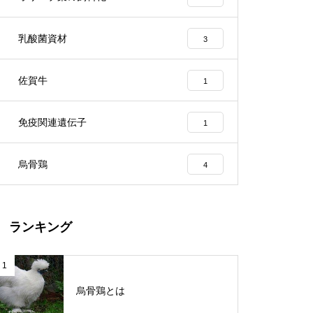
乳酸菌資材
3
佐賀牛
1
免疫関連遺伝子
1
烏骨鶏
4
ランキング
1
烏骨鶏とは