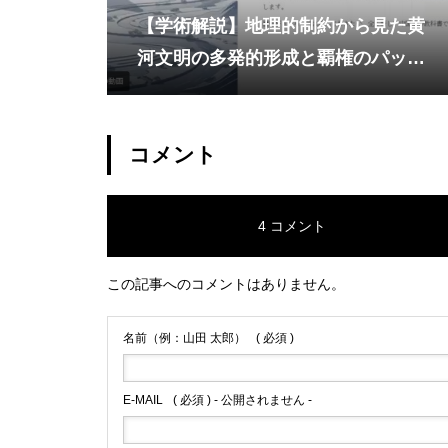
【学術解説】地理的制約から見た黄
河文明の多発的形成と覇権のパッケ
ージ
コメント
4 コメント
この記事へのコメントはありません。
名前（例：山田 太郎）
( 必須 )
E-MAIL
( 必須 ) - 公開されません -