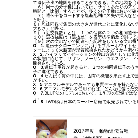
て遺伝子座の地図を作ることができる。この地図を（
６）同一の分子種においては、サイトあたりのアミ
時間と（比例）することが、多くの分子種において確
７）遺伝子をコードする塩基配列に欠失や挿入など
と呼ぶ。
８）雌雄同数で集団の大きさが世代ごとに変化しない
大きさ）と呼ぶ。
９）（近交係数）とは、１つの個体の２つの相同遺伝
１０）選抜強度は（選抜差）を表型標準偏差で割って
【９】次の文のなかで間違った記述をしている文の番
O
1.
遺伝子クローニングにおけるブルーホワイトセ
ターによって大腸菌が形質転換されたかどうかを調べ
X
2.
ハイブリダイゼーションの検出方法としては化学
の状態に応じて、サザン、ノーザン、ウエスタン、ド
開発されている。
O
3
.遺伝子重複が起きると、２つの相同遺伝子のう
子に進化できる。
O
4
たんぱく質の中には、固有の機能を果たす上で
が多い。
X
5
.アニマルモデルであっても形質データを持たな
乾燥オリーブ葉を添加した採卵鶏
X
6
.アニマルモデルを使用すれば、どんなに偏った
O
7
.BLUP法のモデルにおいて、１乳期の記録で
討
う。
O
8
. LWD豚は日本のスーパー店頭で販売されている
2017年度 動物遺伝育種