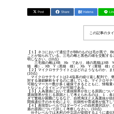
Post
Share
Hatena
Lin
この記事のタイ
【１】ネコにおいて遺伝子がBBのものは毛が黒で、B
ことが知られている。三毛の雌と黒色の雄を交配する
明しなさい。(10点)
三毛猫の雌はXB Xb であり、雄の黒猫はXB Y
猫 雌）、XB Y（黒猫 雄）、Xb Y（黄猫 雄
【２】マイクロサテライトとはどのようなものか、ま
(10点)
マイクロサテライトは2-4塩基の繰り返し配列で、
対する連鎖解析をするのに適している。マイクロサテ
可能なマーカー数が多く確保できるとともに、情報量
トなジェノタイピングが可能である。
【３】人為選抜において選抜限界が生じる原因につい
選抜限界が生じる原因として考えられるのは、１．各
ぎて繁殖が困難になるなど、自然淘汰と人為選抜が拮
関係遺伝子のホモ化により、抗病性や育成率が低下し
【４】表現型レベルではダーウインの自然選択説が、
盾の原因について詳しく考察しなさい。(10点)
分子レベルでは木村の中立説が提唱するように遺伝