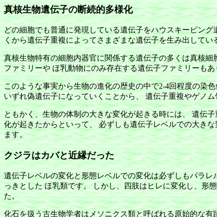
真核生物遺伝子の断続的多様化
どの細胞でも普通に発現している遺伝子をハウスキーピング遺
くから遺伝子重複によってさまざまな遺伝子を生み出してい
真核生物特有の細胞内器官に関係する遺伝子の多くは真核細胞
ファミリーや ほ乳動物にのみ存在する遺伝子ファミリーもあ
このような事実から生物の進化の歴史の中で2-4回程度の染
いずれ偽遺伝子になっていくことから、 遺伝子重複やゲノ
ともかく、生物の体制の大きな変化が起きる時には、 遺伝子
化が起きたからといって、 必ずしも遺伝子レベルでの大きな
ます。
クジラはカバと近縁だった
遺伝子レベルの変化と形態レベルでの変化は必ずしもパラレル
っきとした ほ乳類です。 しかし、四肢はヒレに変化し、形
た。
化石を扱う古生物学者はメソニクス類と呼ばれる原始的な有蹄類からク