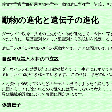
佐賀大学農学部応用生物科学科 動物遺伝育種学 講義
動物の進化と遺伝子の進化
ダーウイン以降、共通の祖先から生物が進化して、今日生存す
べたように、塩基配列やアミノ酸配列から系統樹を推定する
遺伝子の進化が生物の進化の原動力であることは間違いあり
自然淘汰説と木村の中立説
ダーウインの自然選択説(自然淘汰説)では、 生存にわずか
適応した生物が生き残っていきます。 この説は、形態のレ
木村資生(1968)はDNAなどの分子の世界ではまったく異
集団からすぐに除かれるので進化には寄与しないと考えます。
異は機械的浮動によって集団に固定されます。
偽遺伝子