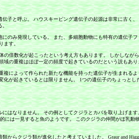
伝子と呼ぶ。 ハウスキーピング遺伝子の起源は非常に古く、 
る。
にのみ発現している。 また、多細胞動物にも特有の遺伝子フ
ります。
色体の倍数化が起こったという考え方もあります。 しかしなが
ム領域の重複はほぼ一定の頻度で起きているのだという説もあり
重複によって作られた新たな機能を持った遺伝子が生まれるよ
変化が起きているとは限りません。 1つの遺伝子のちょっと
にはなりません。 その例としてクジラとカバを取り上げます
態的には一見すると魚のようです。 このクジラの仲間がほ乳動
ジラ類が進化したと考えていました。 Graur and Higg