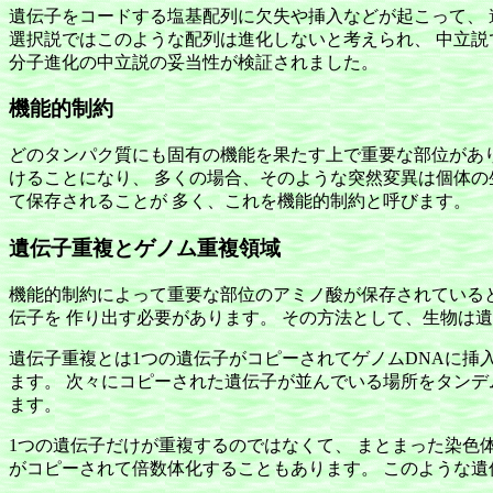
遺伝子をコードする塩基配列に欠失や挿入などが起こって、 
選択説ではこのような配列は進化しないと考えられ、 中立説
分子進化の中立説の妥当性が検証されました。
機能的制約
どのタンパク質にも固有の機能を果たす上で重要な部位があり
けることになり、 多くの場合、そのような突然変異は個体の
て保存されることが 多く、これを機能的制約と呼びます。
遺伝子重複とゲノム重複領域
機能的制約によって重要な部位のアミノ酸が保存されていると
伝子を 作り出す必要があります。 その方法として、生物は
遺伝子重複とは1つの遺伝子がコピーされてゲノムDNAに挿
ます。 次々にコピーされた遺伝子が並んでいる場所をタンデ
ます。
1つの遺伝子だけが重複するのではなくて、 まとまった染色
がコピーされて倍数体化することもあります。 このような