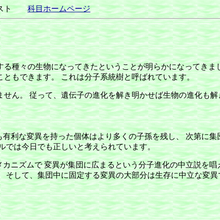
テキスト
科目ホームページ
る種々の生物になってきたということが明らかになってきまし
こともできます。 これは分子系統樹と呼ばれています。
ません。 従って、遺伝子の進化を解き明かせば生物の進化も解
でも有利な変異を持った個体はより多くの子孫を残し、 次第に
ベルでは今日でも正しいと考えられています。
なるメカニズムで 変異が集団に広まるという分子進化の中立説を
 そして、集団中に固定する変異の大部分は生存に中立な変異で