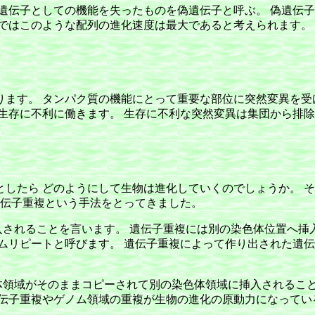
遺伝子としての機能を失ったものを偽遺伝子と呼ぶ。 偽遺伝子
ではこのような配列の進化速度は最大であると考えられます。
ます。 タンパク質の機能にとって重要な部位に突然変異を受
生存に不利に働きます。 生存に不利な突然変異は集団から排除
したら どのようにして生物は進化していくのでしょうか。 
遺伝子重複という手法をとってきました。
入されることを言います。 遺伝子重複には別の染色体位置へ
ムリピートと呼びます。 遺伝子重複によって作り出された遺伝
体領域がそのままコピーされて別の染色体領域に挿入されるこ
遺伝子重複やゲノム領域の重複が生物の進化の原動力になってい